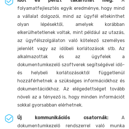
Időt és pénzt takaríthat meg:
A
folyamatfejlesztés egyik eredménye, hogy mind
a vállalat dolgozói, mind az ügyfél eltekinthet
olyan lépésektől, amelyek korábban
elkerülhetetlenek voltak, mint például az utazás,
az ügyfélszolgálaton való kötelező személyes
jelenlét vagy az időbeli korlátozások stb. Az
alkalmazottak és az ügyfelek a
dokumentumkezelő szoftverek segítségével idő-
és helybeli korlátozásoktól függetlenül
hozzáférhetnek a szükséges információkhoz és
dokumentációkhoz. Az elégedettséget tovább
növeli az a tényező is, hogy minden információt
sokkal gyorsabban elérhetnek.
Új kommunikációs csatornák:
A
dokumentumkezelő rendszerrel való munka