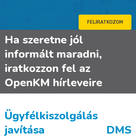
FELIRATKOZOM
Ha szeretne jól
informált maradni,
iratkozzon fel az
OpenKM hírleveire
Ügyfélkiszolgálás
javítása DMS