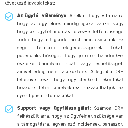
következő javaslatokat:
Az ügyfél véleménye:
Anélkül, hogy vitatnánk,
hogy az ügyfélnek mindig igaza van-e, vagy
hogy az ügyfél prioritást élvez-e, létfontosságú
tudni, hogy mit gondol arról, amit csinálunk. Ez
segít felmérni elégedettségének fokát,
potenciális hűségét, hogy jó úton haladunk-e,
észlel-e bármilyen hibát vagy eshetőséget,
amivel eddig nem találkoztunk. A legtöbb CRM
lehetővé teszi, hogy ügyfélenként rekordokat
hozzunk létre, amelyekhez hozzáadhatjuk az
ilyen típusú információkat.
Support vagy ügyfélszolgálat:
Számos CRM
felkészült arra, hogy az ügyfélnek szüksége van
a támogatásra, legyen szó incidensek, panaszok,