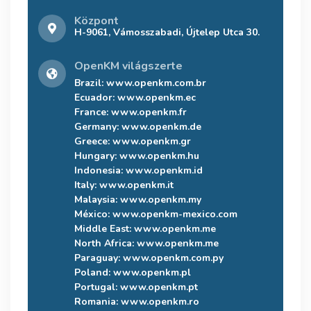
Központ
H-9061, Vámosszabadi, Újtelep Utca 30.
OpenKM világszerte
Brazil:
www.openkm.com.br
Ecuador:
www.openkm.ec
France:
www.openkm.fr
Germany:
www.openkm.de
Greece:
www.openkm.gr
Hungary:
www.openkm.hu
Indonesia:
www.openkm.id
Italy:
www.openkm.it
Malaysia:
www.openkm.my
México:
www.openkm-mexico.com
Middle East:
www.openkm.me
North Africa:
www.openkm.me
Paraguay:
www.openkm.com.py
Poland:
www.openkm.pl
Portugal:
www.openkm.pt
Romania:
www.openkm.ro