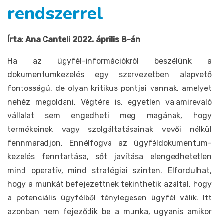
rendszerrel
Írta: Ana Canteli 2022. április 8-án
Ha az ügyfél-információkról beszélünk a
dokumentumkezelés egy szervezetben alapvető
fontosságú, de olyan kritikus pontjai vannak, amelyet
nehéz megoldani. Végtére is, egyetlen valamirevaló
vállalat sem engedheti meg magának, hogy
termékeinek vagy szolgáltatásainak vevői nélkül
fennmaradjon. Ennélfogva az ügyféldokumentum-
kezelés fenntartása, sőt javítása elengedhetetlen
mind operatív, mind stratégiai szinten. Elfordulhat,
hogy a munkát befejezettnek tekinthetik azáltal, hogy
a potenciális ügyfélből ténylegesen ügyfél válik. Itt
azonban nem fejeződik be a munka, ugyanis amikor