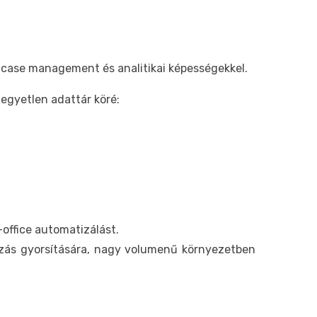
s case management és analitikai képességekkel.
egyetlen adattár köré:
office automatizálást.
ozás gyorsítására, nagy volumenű környezetben