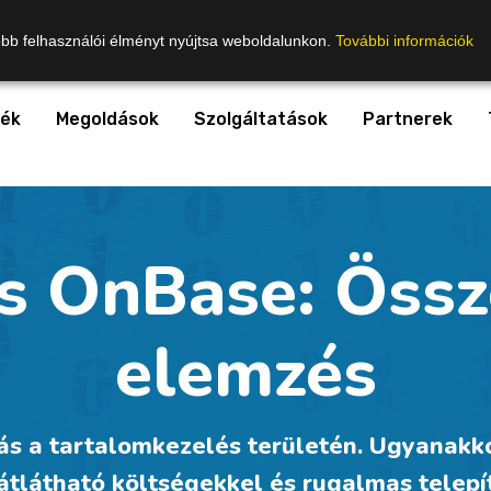
obb felhasználói élményt nyújtsa weboldalunkon.
További információk
ék
Megoldások
Szolgáltatások
Partnerek
 OnBase: Össz
elemzés
s a tartalomkezelés területén. Ugyanakkor
tlátható költségekkel és rugalmas telep