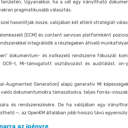
 területén. Ugyanakkor, ha a cél egy irányítható dokumen
yakran pragmatikusabb választás.
el hasonlítják össze, valójában két eltérő stratégiát vála
artalomkezelő (ECM) és content services platformként pozic
rendszerekkel integrálódik a részlegeken átívelő munkafol
” dokumentum- és iratkezelő rendszerre fókuszál: kompak
, OCR-t, MI-támogatott osztályozást és auditálást, on
al-Augmented Generation) alapú generatív MI képességek
ő valós dokumentumokra támaszkodva, teljes forrás-visszak
lására és rendszerezésére. De ha valójában egy irányí
hető —, az OpenKM általában jobb hosszú távú egyensúlyt k
narra az igényre