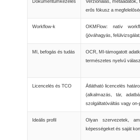
Dokumentumkezelés
Verzionálás, metaadatok, 
erős fókusz a megfelelősé
Workflow-k
OKMFlow: natív workf
(jóváhagyás, felülvizsgálat
MI, befogás és tudás
OCR, MI-támogatott adatk
természetes nyelvű válasz
Licencelés és TCO
Átlátható licencelés határ
(alkalmazás, tár, adatb
szolgáltatóváltás vagy on
Ideális profil
Olyan szervezetek, am
képességeket és saját kont