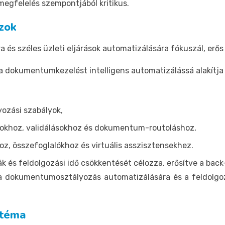
egfelelés szempontjából kritikus.
szok
 és széles üzleti eljárások automatizálására fókuszál, erő
 dokumentumkezelést intelligens automatizálássá alakítja 
ozási szabályok,
tokhoz, validálásokhoz és dokumentum-routoláshoz,
z, összefoglalókhoz és virtuális asszisztensekhez.
 és feldolgozási idő csökkentését célozza, erősítve a back-
 a dokumentumosztályozás automatizálására és a feldolg
ztéma