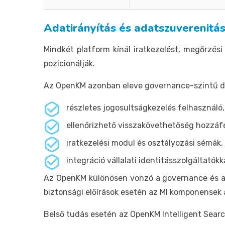
Adatirányítás és adatszuverenitá
Mindkét platform kínál iratkezelést, megőrzés
pozicionálják.
Az OpenKM azonban eleve governance-szintű d
részletes jogosultságkezelés felhasználó
ellenőrizhető visszakövethetőség hozzáfé
iratkezelési modul és osztályozási sémák,
integráció vállalati identitásszolgáltatókka
Az OpenKM különösen vonzó a governance és ada
biztonsági előírások esetén az MI komponensek 
Belső tudás esetén az OpenKM Intelligent Search