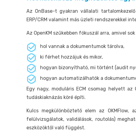
Az OnBase-t gyakran vállalati tartalomkezelő 
ERP/CRM valamint más üzleti rendszerekkel inte
Az OpenKM szűkebben fókuszál arra, amivel sok
hol vannak a dokumentumok tárolva,
ki férhet hozzájuk és mikor,
hogyan bizonyítható, mi történt (audit ny
hogyan automatizálhatók a dokumentumok 
Egy nagy, moduláris ECM csomag helyett az 
tudáskiaknázás köré építi.
Kulcs megkülönböztető elem az OKMFlow, a
felülvizsgálatok, validálások, routolás) megh
eszközöktől való függést.