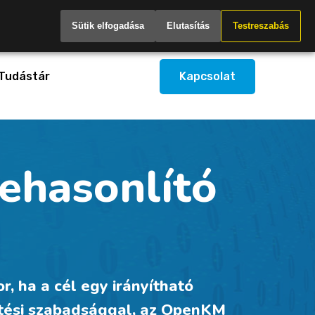
Hungary
Sütik elfogadása
Elutasítás
Testreszabás
Tudástár
Kapcsolat
ehasonlító
, ha a cél egy irányítható
ítési szabadsággal, az OpenKM