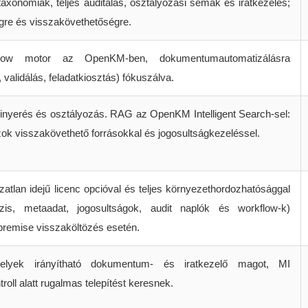
taxonómiák, teljes auditálás, osztályozási sémák és iratkezelés;
gre és visszakövethetőségre.
low motor az OpenKM-ben, dokumentumautomatizálásra
, validálás, feladatkiosztás) fókuszálva.
inyerés és osztályozás. RAG az OpenKM Intelligent Search-sel:
ok visszakövethető forrásokkal és jogosultságkezeléssel.
ozatlan idejű licenc opcióval és teljes környezethordozhatósággal
ázis, metaadat, jogosultságok, audit naplók és workflow-k)
-premise visszaköltözés esetén.
elyek irányítható dokumentum- és iratkezelő magot, MI
roll alatt rugalmas telepítést keresnek.