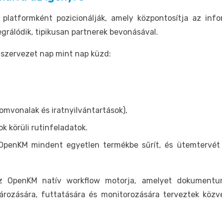
platformként pozicionálják, amely központosítja az inform
grálódik, tipikusan partnerek bevonásával.
 szervezet nap mint nap küzd:
omvonalak és iratnyilvántartások),
körüli rutinfeladatok.
OpenKM mindent egyetlen termékbe sűrít, és ütemtervé
z OpenKM natív workflow motorja, amelyet dokumentu
atározására, futtatására és monitorozására terveztek közv