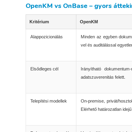
OpenKM vs OnBase – gyors átteki
Kritérium
OpenKM
Alappozicionálás
Minden az egyben dokumen
vel és auditálással egyetl
Elsődleges cél
Irányítható dokumentum-
adatszuverenitás felett.
Telepítési modellek
On-premise, privát/hosztol
Elérhető határozatlan idejű