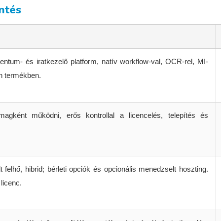
ntés
tum- és iratkezelő platform, natív workflow-val, OCR-rel, MI-
en termékben.
magként működni, erős kontrollal a licencelés, telepítés és
t felhő, hibrid; bérleti opciók és opcionális menedzselt hoszting.
 licenc.