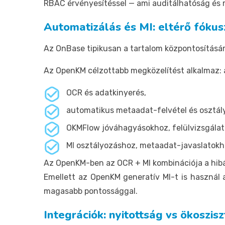
RBAC érvényesítéssel — ami auditálhatóság és m
Automatizálás és MI: eltérő fóku
Az OnBase tipikusan a tartalom központosítására
Az OpenKM célzottabb megközelítést alkalmaz: a
OCR és adatkinyerés,
automatikus metaadat-felvétel és osztály
OKMFlow jóváhagyásokhoz, felülvizsgála
MI osztályozáshoz, metaadat-javaslatokho
Az OpenKM-ben az OCR + MI kombinációja a hibák
Emellett az OpenKM generatív MI-t is használ
magasabb pontossággal.
Integrációk: nyitottság vs ökoszis