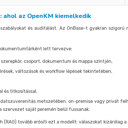
s: ahol az OpenKM kiemelkedik
i szabályokat és auditálást. Az OnBase-t gyakran szigorú 
okumentumtárként lett tervezve:
, szerepkör, csoport, dokumentum és mappa szintjén,
rések, változások és workflow lépések tekintetében,
l és titkosítással.
tszuverenitás metszetében: on-premise vagy privát felhős
a szervezet saját peremén belül fussanak.
 (RAG) tovább erősíti ezt a modellt: válaszokat kizárólag a