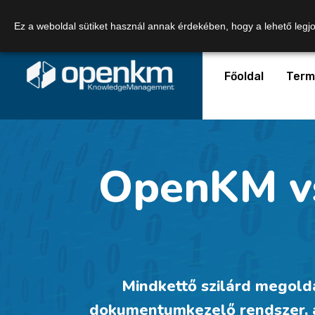
Telefonszám:
+36 20 449 0363
Email:
Ez a weboldal sütiket használ annak érdekében, hogy a lehető legj
Főoldal
Term
OpenKM vs
Mindkettő szilárd megoldá
dokumentumkezelő rendszer, á