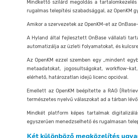
Mindkettő szilárd megoldás a tartalomkezelés
rugalmas telepítési szabadsággal, az OpenKM g
Amikor a szervezetek az OpenKM-et az OnBase-sz
A Hyland által fejlesztett OnBase vállalati t
automatizálja az üzleti folyamatokat, és kulcs
Az OpenKM ezzel szemben egy „mindent egyben
metaadatokat, jogosultságokat, workflow-kat
elérhető, határozatlan idejű licenc opcióval.
Emellett az OpenKM beépítette a RAG (Retriev
természetes nyelvű válaszokat ad a tárban lév
Mindkét platform képes tartalmak digitalizá
egyszerűen menedzselhető és rugalmasan telepít
Két különböző megközelítés ugya