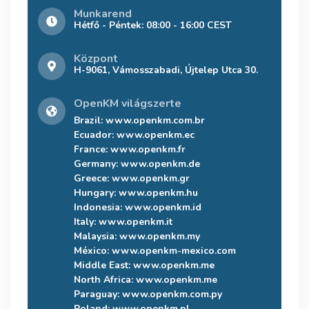
Munkarend
Hétfő - Péntek: 08:00 - 16:00 CEST
Központ
H-9061, Vámosszabadi, Újtelep Utca 30.
OpenKM világszerte
Brazil:
www.openkm.com.br
Ecuador:
www.openkm.ec
France:
www.openkm.fr
Germany:
www.openkm.de
Greece:
www.openkm.gr
Hungary:
www.openkm.hu
Indonesia:
www.openkm.id
Italy:
www.openkm.it
Malaysia:
www.openkm.my
México:
www.openkm-mexico.com
Middle East:
www.openkm.me
North Africa:
www.openkm.me
Paraguay:
www.openkm.com.py
Poland:
www.openkm.pl