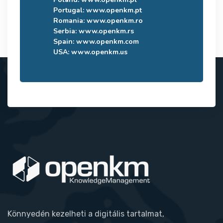
Portugal:
www.openkm.pt
Romania:
www.openkm.ro
Serbia:
www.openkm.rs
Spain:
www.openkm.com
USA:
www.openkm.us
Könnyedén kezelheti a digitális tartalmat,