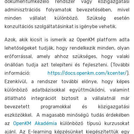
dokumentumkezelő rendszer vagy közigazgatási
adminisztrációs folyamatok bevezetésében, mivel
minden vállalat különböző. Szükség esetén
konzultációs szolgáltatásinkat is igénybe vehetik.
Azok, akik kicsit is ismerik az OpenKM platform adta
lehetőségeket tudják, hogy rendelkezik minden, olyan
erőforrással, amely ahhoz szükséges, hogy valaki
önállóan tudja azt telepíteni és fejleszteni. (További
információ:
https://docs.openkm.com/kcenter/
).
Ezenkívül, a rendszer további előnye, hogy képes
különböző adatbázisokkal együttműködni, valamint
átlátható integrációt biztosít a vállalatnál már
bevezetett programokkal és közigazgatási
eszközökkel. A magasabb minőségű tudás érdekében
az
OpenKM Akadémia
különböző típusú kurzusokat
ajánl. Az E-learning képzésünket kiegészítettük egy