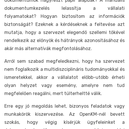
dokumentumok nagyrészt papír alapúak? A manuális
dokumentumkezelés lelassítja a vállalati
folyamatokat? Hogyan biztosítom az információk
biztonságát? Ezeknek a kérdéseknek a feltevése azt
mutatja, hogy a szervezet elegendő szellemi tőkével
rendelkezik az előnyök és hátrányok azonosításához és
akár más alternatívák megfontolásához.
Arról sem szabad megfeledkezni, hogy ha szervezet
nem foglalkozik a multidiszciplináris tudományokkal és
ismeretekkel, akkor a vállalatot előbb-utóbb érheti
olyan helyzet vagy esemény, amelyre nem tud
megfelelően reagálni, mert túlterheltté válik.
Erre egy jó megoldás lehet, bizonyos feladatok vagy
munkakörök kiszervezése. Az OpenKM-nél bevett
szokás, hogy végig kísérjük ügyfeleinket a