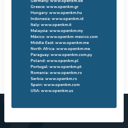
Germany:
www.openkm.de
Greece:
www.openkm.gr
Hungary:
www.openkm.hu
Indonesia:
www.openkm.id
Italy:
www.openkm.it
Malaysia:
www.openkm.my
México:
www.openkm-mexico.com
Middle East:
www.openkm.me
North Africa:
www.openkm.me
Paraguay:
www.openkm.com.py
Poland:
www.openkm.pl
Portugal:
www.openkm.pt
Romania:
www.openkm.ro
Serbia:
www.openkm.rs
Spain:
www.openkm.com
USA:
www.openkm.us