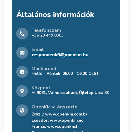
Általános információk
Telefonszám
+36 20 449 0363
Email
Munkarend
Hétfő - Péntek: 08:00 - 16:00 CEST
Központ
H-9061, Vámosszabadi, Újtelep Utca 30.
OpenKM világszerte
Brazil:
www.openkm.com.br
Ecuador:
www.openkm.ec
France:
www.openkm.fr