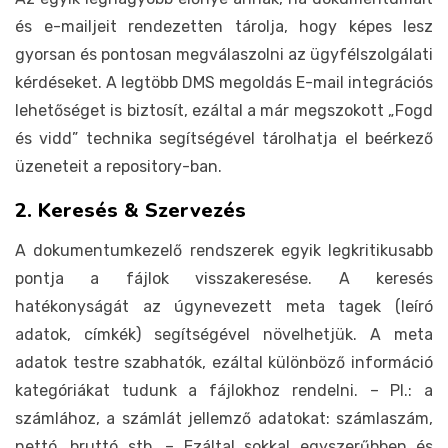
és e-mailjeit rendezetten tárolja, hogy képes lesz
gyorsan és pontosan megválaszolni az ügyfélszolgálati
kérdéseket. A legtöbb DMS megoldás E-mail integrációs
lehetőséget is biztosít, ezáltal a már megszokott „Fogd
és vidd” technika segítségével tárolhatja el beérkező
üzeneteit a repository-ban.
2. Keresés & Szervezés
A dokumentumkezelő rendszerek egyik legkritikusabb
pontja a fájlok visszakeresése. A keresés
hatékonyságát az úgynevezett meta tagek (leíró
adatok, címkék) segítségével növelhetjük. A meta
adatok testre szabhatók, ezáltal különböző információ
kategóriákat tudunk a fájlokhoz rendelni. – Pl.: a
számlához, a számlát jellemző adatokat: számlaszám,
nettó, bruttó stb. – Ezáltal sokkal egyszerűbben és