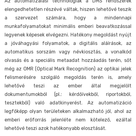
Az automatizálási technológiák a DMS rendszerek
elengedhetetlen részévé váltak, hiszen lehetővé teszik
a szervezet számára, hogy a mindennapi
munkafolyamatokat minimális emberi beavatkozással
legyenek képesek elvégezni. Hatékony megoldást nyújt
a jóváhagyási folyamatok, a digitális aláírások, az
automatikus sorszám vagy névkiosztás, a vonalkód
olvasás és a speciális metaadat hozzáadás terén, sőt
még az OMR (Optical Mark Recognition) az optikai jelek
felismerésére szolgáló megoldás terén is, amely
lehetővé teszi az ember által megjelölt
dokumentumokból (pl.: kérdőívekből, riportokból,
tesztekből) való adatkinyerést. Az automatizáció
legfőképp olyan területeken alkalmazható jól, ahol az
emberi erőforrás jelenléte nem kötelező, ezáltal
lehetővé teszi azok hatékonyabb elosztását.