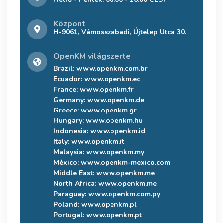
Központ
H-9061, Vámosszabadi, Újtelep Utca 30.
OpenKM világszerte
Brazil:
www.openkm.com.br
Ecuador:
www.openkm.ec
France:
www.openkm.fr
Germany:
www.openkm.de
Greece:
www.openkm.gr
Hungary:
www.openkm.hu
Indonesia:
www.openkm.id
Italy:
www.openkm.it
Malaysia:
www.openkm.my
México:
www.openkm-mexico.com
Middle East:
www.openkm.me
North Africa:
www.openkm.me
Paraguay:
www.openkm.com.py
Poland:
www.openkm.pl
Portugal:
www.openkm.pt