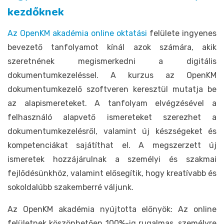
kezdőknek
Az OpenKM akadémia online oktatási
felülete ingyenes
bevezető tanfolyamot kínál azok számára, akik
szeretnének megismerkedni a digitális
dokumentumkezeléssel. A kurzus az OpenKM
dokumentumkezelő szoftveren keresztül mutatja be
az alapismereteket. A tanfolyam elvégzésével a
felhasználó alapvető ismereteket szerezhet a
dokumentumkezelésről, valamint új készségeket és
kompetenciákat sajátíthat el. A megszerzett új
ismeretek hozzájárulnak a személyi és szakmai
fejlődésünkhöz, valamint elősegítik, hogy kreatívabb és
sokoldalúbb szakemberré váljunk.
Az OpenKM akadémia nyújtotta előnyök: Az online
felületnek köszönhetően 100%-ig rugalmas, személyre