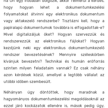
ha Ön egy irodában dolgozik, akkor felmerül a kérdés,
hogy hogyan lehet a dokumentumkezelési
folyamatokat átvinni egy elektronikus dokumentum
vagy aktakezelő rendszerbe? Tisztázni kell, hogy a
papíralapú dokumentumok továbbra is elfogadottak-e?
Mivel digitalizáljuk őket? Hogyan szervezzük és
rendszerezzük az elektronikus fájlokat? Hogyan
kezdjünk neki egy elektronikus dokumentumkezelő
rendszer bevezetésének? Mennyire széleskörben
kívánjuk bevezetni? Technikai és humán erőforrás
szinten milyen feladataim vannak? Ez csak néhány
azon kérdések közül, amellyel a legtöbb vállalat az
utóbbi időben szembesült.
Néhányan úgy döntöttek, hogy maradnak a
hagyományos dokumentumkezelési megoldásoknál az
ezzel járó kockázatok ellenére is, mások pedig úgy,