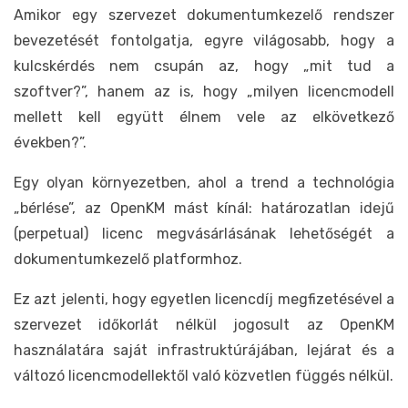
Amikor egy szervezet dokumentumkezelő rendszer
bevezetését fontolgatja, egyre világosabb, hogy a
kulcskérdés nem csupán az, hogy „mit tud a
szoftver?”, hanem az is, hogy „milyen licencmodell
mellett kell együtt élnem vele az elkövetkező
években?”.
Egy olyan környezetben, ahol a trend a technológia
„bérlése”, az OpenKM mást kínál: határozatlan idejű
(perpetual) licenc megvásárlásának lehetőségét a
dokumentumkezelő platformhoz.
Ez azt jelenti, hogy egyetlen licencdíj megfizetésével a
szervezet időkorlát nélkül jogosult az OpenKM
használatára saját infrastruktúrájában, lejárat és a
változó licencmodellektől való közvetlen függés nélkül.