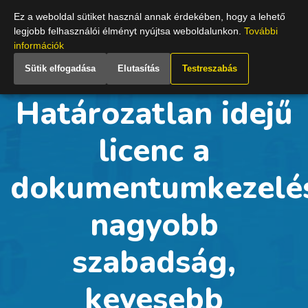
Hungary
Ez a weboldal sütiket használ annak érdekében, hogy a lehető
legjobb felhasználói élményt nyújtsa weboldalunkon.
További
információk
Sütik elfogadása
Elutasítás
Testreszabás
Határozatlan idejű
licenc a
dokumentumkezelé
nagyobb
szabadság,
kevesebb