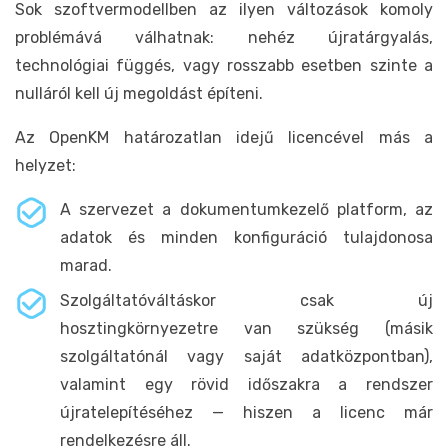
Sok szoftvermodellben az ilyen változások komoly
problémává válhatnak: nehéz újratárgyalás,
technológiai függés, vagy rosszabb esetben szinte a
nulláról kell új megoldást építeni.
Az OpenKM határozatlan idejű licencével más a
helyzet:
A szervezet a dokumentumkezelő platform, az
adatok és minden konfiguráció tulajdonosa
marad.
Szolgáltatóváltáskor csak új
hosztingkörnyezetre van szükség (másik
szolgáltatónál vagy saját adatközpontban),
valamint egy rövid időszakra a rendszer
újratelepítéséhez — hiszen a licenc már
rendelkezésre áll.