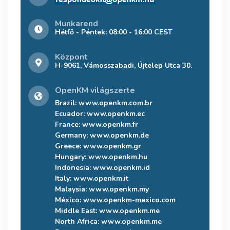
Munkarend
Hétfő - Péntek: 08:00 - 16:00 CEST
Központ
H-9061, Vámosszabadi, Újtelep Utca 30.
OpenKM világszerte
Brazil:
www.openkm.com.br
Ecuador:
www.openkm.ec
France:
www.openkm.fr
Germany:
www.openkm.de
Greece:
www.openkm.gr
Hungary:
www.openkm.hu
Indonesia:
www.openkm.id
Italy:
www.openkm.it
Malaysia:
www.openkm.my
México:
www.openkm-mexico.com
Middle East:
www.openkm.me
North Africa:
www.openkm.me