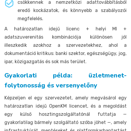
csökkennek a nemzetközi adattovábbításból
eredő kockázatok, és könnyebb a szabályozói
megfelelés.
A határozatlan idejű licenc + helyi MI +
adatszuverenitás kombinációja különösen jól
illeszkedik azokhoz a szervezetekhez, ahol a
dokumentáció kritikus: banki szektor, egészségügy, jog,
ipar, közigazgatás és sok más terület.
Gyakorlati példa: üzletmenet-
folytonosság és versenyelőny
Képzeljen el egy szervezetet, amely megvásárol egy
határozatlan idejű OpenKM licencet, és a megoldást
egy külső hosztingszolgáltatónál futtatja —
gyakorlatilag bármely szolgáltató szóba jöhet —, amely
infrastruktúrát, mentéseket és platformkarbantartást