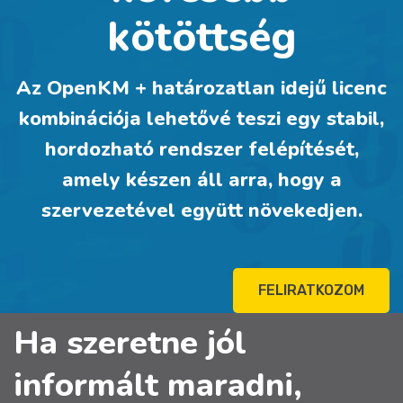
kötöttség
Az OpenKM + határozatlan idejű licenc
kombinációja lehetővé teszi egy stabil,
hordozható rendszer felépítését,
amely készen áll arra, hogy a
szervezetével együtt növekedjen.
FELIRATKOZOM
Ha szeretne jól
informált maradni,