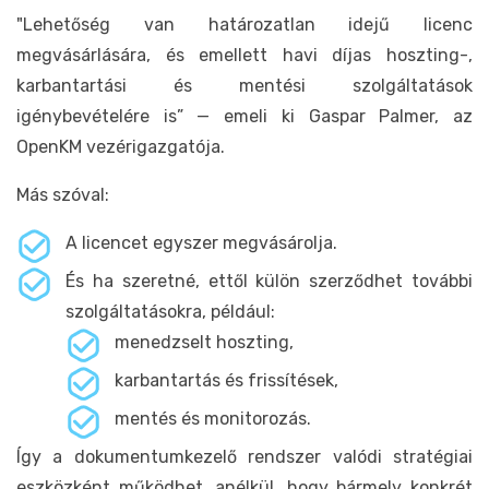
"Lehetőség van határozatlan idejű licenc
megvásárlására, és emellett havi díjas hoszting-,
karbantartási és mentési szolgáltatások
igénybevételére is” — emeli ki Gaspar Palmer, az
OpenKM vezérigazgatója.
Más szóval:
A licencet egyszer megvásárolja.
És ha szeretné, ettől külön szerződhet további
szolgáltatásokra, például:
menedzselt hoszting,
karbantartás és frissítések,
mentés és monitorozás.
Így a dokumentumkezelő rendszer valódi stratégiai
eszközként működhet, anélkül, hogy bármely konkrét