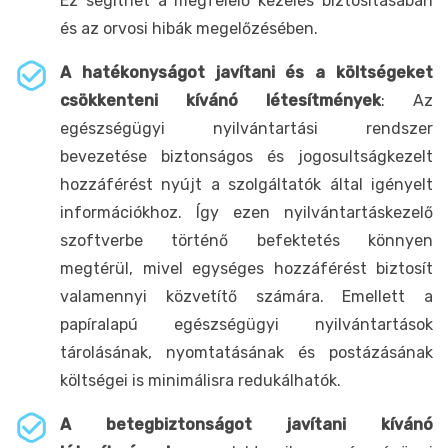
Ez segíthet a megfelelő kezelés biztosításában
és az orvosi hibák megelőzésében.
A hatékonyságot javítani és a költségeket
csökkenteni kívánó létesítmények
: Az
egészségügyi nyilvántartási rendszer
bevezetése biztonságos és jogosultságkezelt
hozzáférést nyújt a szolgáltatók által igényelt
információkhoz. Így ezen nyilvántartáskezelő
szoftverbe történő befektetés könnyen
megtérül, mivel egységes hozzáférést biztosít
valamennyi közvetítő számára. Emellett a
papíralapú egészségügyi nyilvántartások
tárolásának, nyomtatásának és postázásának
költségei is minimálisra redukálhatók.
A betegbiztonságot javítani kívánó