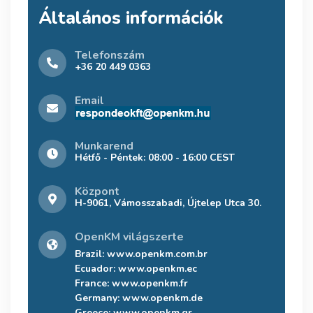
Általános információk
Telefonszám
+36 20 449 0363
Email
Munkarend
Hétfő - Péntek: 08:00 - 16:00 CEST
Központ
H-9061, Vámosszabadi, Újtelep Utca 30.
OpenKM világszerte
Brazil:
www.openkm.com.br
Ecuador:
www.openkm.ec
France:
www.openkm.fr
Germany:
www.openkm.de
Greece:
www.openkm.gr