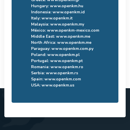
Hungary:
www.openkm.hu
Indonesia:
www.openkm.id
Italy:
www.openkm.it
Malaysia:
www.openkm.my
México:
www.openkm-mexico.com
Middle East:
www.openkm.me
North Africa:
www.openkm.me
Paraguay:
www.openkm.com.py
Poland:
www.openkm.pl
Portugal:
www.openkm.pt
Romania:
www.openkm.ro
Serbia:
www.openkm.rs
Spain:
www.openkm.com
USA:
www.openkm.us