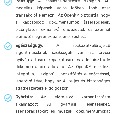
Pénzügy:
A csalásfelderítésre szolgáló AI-
modellek képesek valós időben több ezer
tranzakciót elemezni. Az OpenKM biztosítja, hogy
a kapcsolódó dokumentumok (szerződések,
bizonylatok, e-mailek) rendezettek és azonnal
elérhetők legyenek az ellenőrzéshez.
Egészségügy:
A kockázat-előrejelző
algoritmusoknak szükségük van az orvosi
nyilvántartások, képalkotások és adminisztratív
dokumentumok adataira. Az OpenKM mindezt
integrálja, szigorú hozzáférés-ellenőrzéssel,
lehetővé téve, hogy az AI teljes és biztonságos
adatkészletekkel dolgozzon.
Gyártás:
Az előrejelző karbantartásra
alkalmazott AI gyártási jelentéseket,
szenzoradatokat és műszaki dokumentumokat