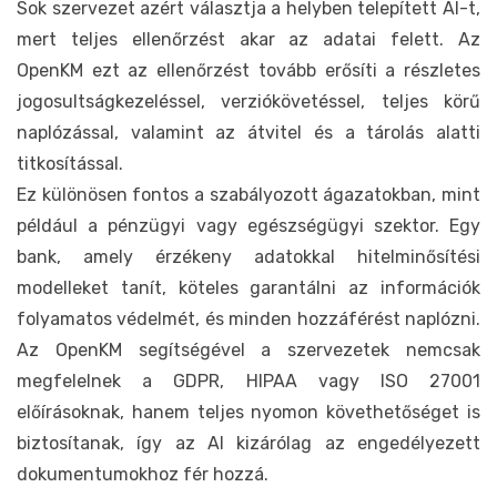
Sok szervezet azért választja a helyben telepített AI-t,
mert teljes ellenőrzést akar az adatai felett. Az
OpenKM ezt az ellenőrzést tovább erősíti a részletes
jogosultságkezeléssel, verziókövetéssel, teljes körű
naplózással, valamint az átvitel és a tárolás alatti
titkosítással.
Ez különösen fontos a szabályozott ágazatokban, mint
például a pénzügyi vagy egészségügyi szektor. Egy
bank, amely érzékeny adatokkal hitelminősítési
modelleket tanít, köteles garantálni az információk
folyamatos védelmét, és minden hozzáférést naplózni.
Az OpenKM segítségével a szervezetek nemcsak
megfelelnek a GDPR, HIPAA vagy ISO 27001
előírásoknak, hanem teljes nyomon követhetőséget is
biztosítanak, így az AI kizárólag az engedélyezett
dokumentumokhoz fér hozzá.