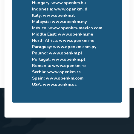
Hungary:
www.openkm.hu
Indonesia:
www.openkm.id
Italy:
www.openkm.it
Malaysia:
www.openkm.my
México:
www.openkm-mexico.com
Middle East:
www.openkm.me
North Africa:
www.openkm.me
Paraguay:
www.openkm.com.py
Poland:
www.openkm.pl
Portugal:
www.openkm.pt
Romania:
www.openkm.ro
Serbia:
www.openkm.rs
Spain:
www.openkm.com
USA:
www.openkm.us