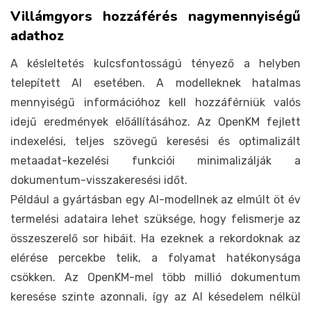
Villámgyors hozzáférés nagymennyiségű
adathoz
A késleltetés kulcsfontosságú tényező a helyben
telepített AI esetében. A modelleknek hatalmas
mennyiségű információhoz kell hozzáférniük valós
idejű eredmények előállításához. Az OpenKM fejlett
indexelési, teljes szövegű keresési és optimalizált
metaadat-kezelési funkciói minimalizálják a
dokumentum-visszakeresési időt.
Például a gyártásban egy AI-modellnek az elmúlt öt év
termelési adataira lehet szüksége, hogy felismerje az
összeszerelő sor hibáit. Ha ezeknek a rekordoknak az
elérése percekbe telik, a folyamat hatékonysága
csökken. Az OpenKM-mel több millió dokumentum
keresése szinte azonnali, így az AI késedelem nélkül