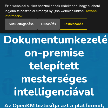
Hungary
Ez a weboldal sütiket használ annak érdekében, hogy a lehető
legjobb felhasználói élményt nyújtsa weboldalunkon.
További
információk
Sütik elfogadása
Elutasítás
Testreszabás
Dokumentumkezelé
on-premise
telepített
mesterséges
intelligenciával
Az OpenKM biztosítja azt a platformot,