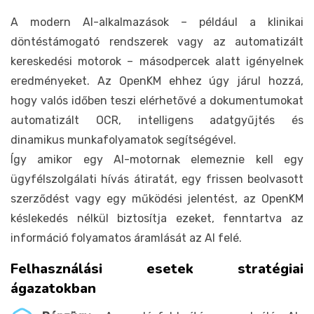
A modern AI-alkalmazások – például a klinikai
döntéstámogató rendszerek vagy az automatizált
kereskedési motorok – másodpercek alatt igényelnek
eredményeket. Az OpenKM ehhez úgy járul hozzá,
hogy valós időben teszi elérhetővé a dokumentumokat
automatizált OCR, intelligens adatgyűjtés és
dinamikus munkafolyamatok segítségével.
Így amikor egy AI-motornak elemeznie kell egy
ügyfélszolgálati hívás átiratát, egy frissen beolvasott
szerződést vagy egy működési jelentést, az OpenKM
késlekedés nélkül biztosítja ezeket, fenntartva az
információ folyamatos áramlását az AI felé.
Felhasználási esetek stratégiai
ágazatokban