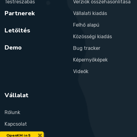
Testreszabás
Verziók összehasonlítása
Partnerek
Vállalati kiadás
Felhő alapú
Letöltés
Közösségi kiadás
Demo
Bug tracker
Képernyőképek
Videók
Vállalat
Rólunk
Kapcsolat
×
OpenKM in 5