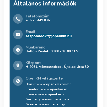
Általános információk
Telefonszám
+36 20 449 0363
Email
Munkarend
Hétfő - Péntek: 08:00 - 16:00 CEST
Központ
H-9061, Vámosszabadi, Újtelep Utca 30.
OpenKM világszerte
Brazil:
www.openkm.com.br
Ecuador:
www.openkm.ec
France:
www.openkm.fr
Germany:
www.openkm.de
Greece:
www.openkm.gr