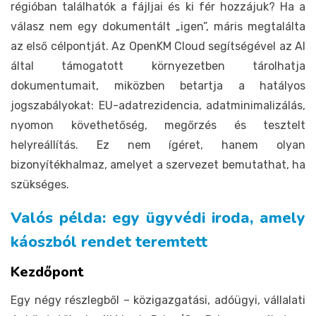
régióban találhatók a fájljai és ki fér hozzájuk? Ha a
válasz nem egy dokumentált „igen”, máris megtalálta
az első célpontját. Az OpenKM Cloud segítségével az AI
által támogatott környezetben tárolhatja
dokumentumait, miközben betartja a hatályos
jogszabályokat: EU-adatrezidencia, adatminimalizálás,
nyomon követhetőség, megőrzés és tesztelt
helyreállítás. Ez nem ígéret, hanem olyan
bizonyítékhalmaz, amelyet a szervezet bemutathat, ha
szükséges.
Valós példa: egy ügyvédi iroda, amely
káoszból rendet teremtett
Kezdőpont
Egy négy részlegből – közigazgatási, adóügyi, vállalati