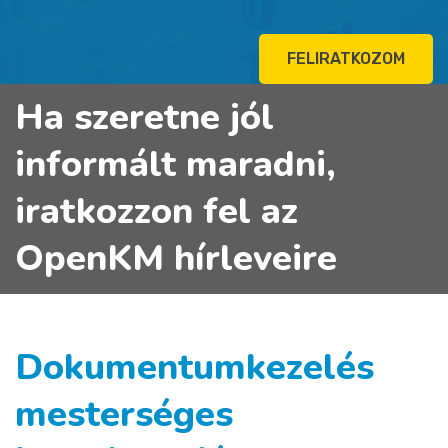
FELIRATKOZOM
Ha szeretne jól
informált maradni,
iratkozzon fel az
OpenKM hírleveire
Dokumentumkezelés
mesterséges