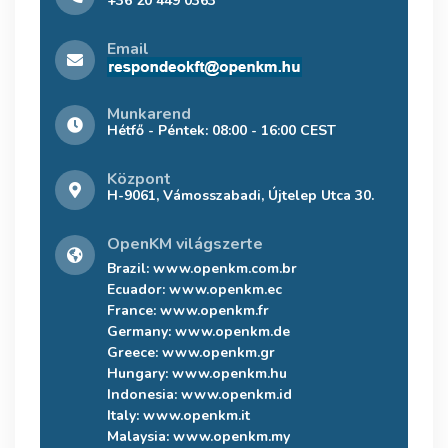
+36 20 449 0363
Email
Munkarend
Hétfő - Péntek: 08:00 - 16:00 CEST
Központ
H-9061, Vámosszabadi, Újtelep Utca 30.
OpenKM világszerte
Brazil:
www.openkm.com.br
Ecuador:
www.openkm.ec
France:
www.openkm.fr
Germany:
www.openkm.de
Greece:
www.openkm.gr
Hungary:
www.openkm.hu
Indonesia:
www.openkm.id
Italy:
www.openkm.it
Malaysia:
www.openkm.my