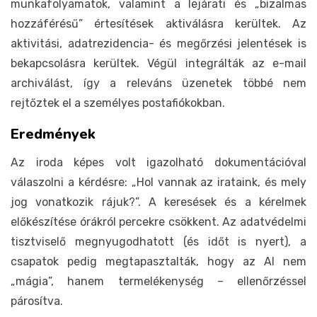
munkafolyamatok, valamint a lejárati és „bizalmas
hozzáférésű” értesítések aktiválásra kerültek. Az
aktivitási, adatrezidencia- és megőrzési jelentések is
bekapcsolásra kerültek. Végül integrálták az e-mail
archiválást, így a releváns üzenetek többé nem
rejtőztek el a személyes postafiókokban.
Eredmények
Az iroda képes volt igazolható dokumentációval
válaszolni a kérdésre: „Hol vannak az irataink, és mely
jog vonatkozik rájuk?”. A keresések és a kérelmek
előkészítése órákról percekre csökkent. Az adatvédelmi
tisztviselő megnyugodhatott (és időt is nyert), a
csapatok pedig megtapasztalták, hogy az AI nem
„mágia”, hanem termelékenység – ellenőrzéssel
párosítva.