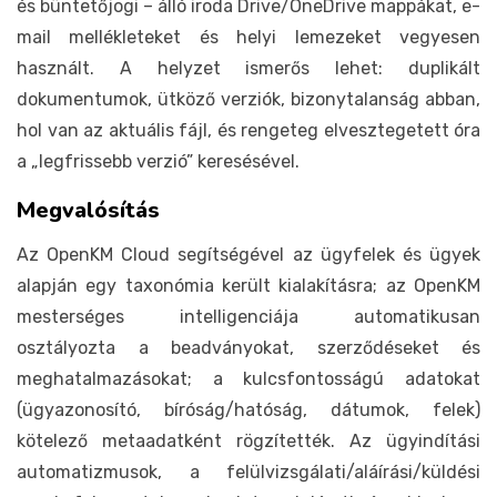
és büntetőjogi – álló iroda Drive/OneDrive mappákat, e-
mail mellékleteket és helyi lemezeket vegyesen
használt. A helyzet ismerős lehet: duplikált
dokumentumok, ütköző verziók, bizonytalanság abban,
hol van az aktuális fájl, és rengeteg elvesztegetett óra
a „legfrissebb verzió” keresésével.
Megvalósítás
Az OpenKM Cloud segítségével az ügyfelek és ügyek
alapján egy taxonómia került kialakításra; az OpenKM
mesterséges intelligenciája automatikusan
osztályozta a beadványokat, szerződéseket és
meghatalmazásokat; a kulcsfontosságú adatokat
(ügyazonosító, bíróság/hatóság, dátumok, felek)
kötelező metaadatként rögzítették. Az ügyindítási
automatizmusok, a felülvizsgálati/aláírási/küldési