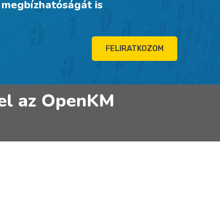
y megbízhatóságát is
FELIRATKOZOM
 fel az OpenKM