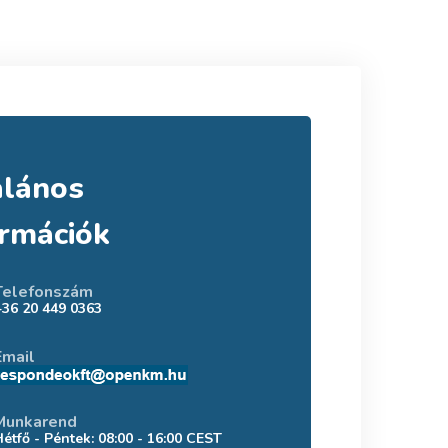
alános
ormációk
Telefonszám
+36 20 449 0363
Email
Munkarend
Hétfő - Péntek: 08:00 - 16:00 CEST