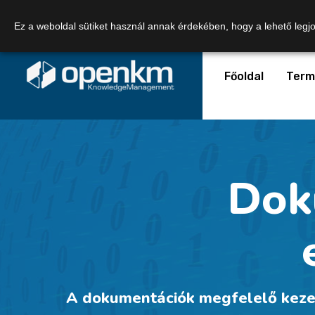
Telefonszám:
+36 20 449 0363
Email:
Ez a weboldal sütiket használ annak érdekében, hogy a lehető legj
Főoldal
Term
Dok
A dokumentációk megfelelő kezel