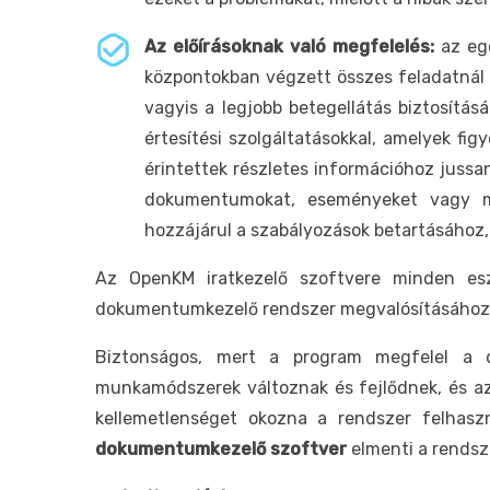
Az előírásoknak való megfelelés:
az egé
központokban végzett összes feladatnál be
vagyis a legjobb betegellátás biztosítás
értesítési szolgáltatásokkal, amelyek fi
érintettek részletes információhoz jussa
dokumentumokat, eseményeket vagy má
hozzájárul a szabályozások betartásához,
Az OpenKM iratkezelő szoftvere minden esz
dokumentumkezelő rendszer megvalósításához a
Biztonságos, mert a program megfelel a 
munkamódszerek változnak és fejlődnek, és az 
kellemetlenséget okozna a rendszer felhas
dokumentumkezelő szoftver
elmenti a rendsz