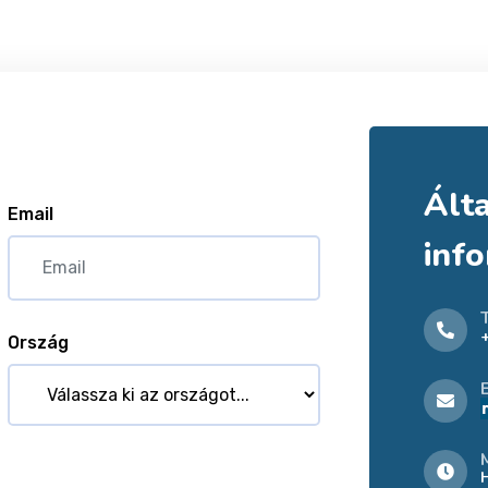
Ált
Email
inf
Ország