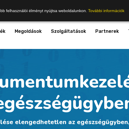
obb felhasználói élményt nyújtsa weboldalunkon.
További információk
ék
Megoldások
Szolgáltatások
Partnerek
umentumkezelé
egészségügybe
ése elengedhetetlen az egészségügyben, 