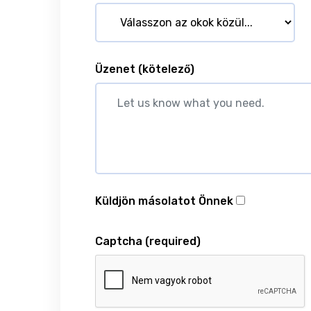
Üzenet
(kötelező)
Küldjön másolatot Önnek
Captcha
(required)