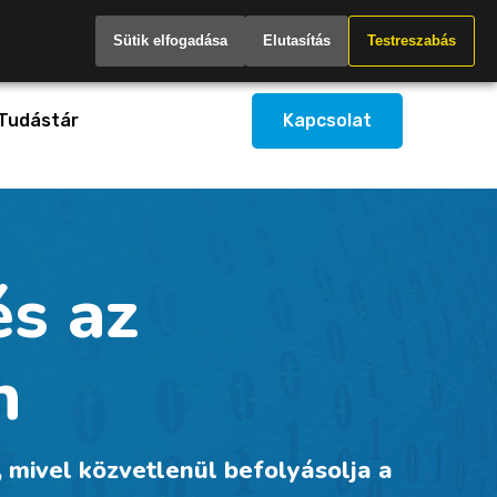
Hungary
Sütik elfogadása
Elutasítás
Testreszabás
Tudástár
Kapcsolat
s az
n
mivel közvetlenül befolyásolja a