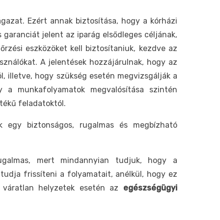
azat. Ezért annak biztosítása, hogy a kórházi
 garanciát jelent az iparág elsődleges céljának,
őrzési eszközöket kell biztosítaniuk, kezdve az
asználókat. A jelentések hozzájárulnak, hogy az
l, illetve, hogy szükség esetén megvizsgálják a
y a munkafolyamatok megvalósítása szintén
tékű feladatoktól.
ek egy biztonságos, rugalmas és megbízható
ugalmas, mert mindannyian tudjuk, hogy a
dja frissíteni a folyamatait, anélkül, hogy ez
a váratlan helyzetek esetén az
egészségügyi