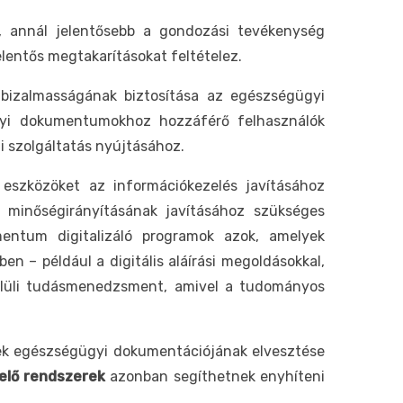
y, annál jelentősebb a gondozási tevékenység
elentős megtakarításokat feltételez.
 bizalmasságának biztosítása az egészségügyi
ügyi dokumentumokhoz hozzáférő felhasználók
i szolgáltatás nyújtásához.
eszközöket az információkezelés javításához
 minőségirányításának javításához szükséges
umentum digitalizáló programok azok, amelyek
en – például a digitális aláírási megoldásokkal,
 belüli tudásmenedzsment, amivel a tudományos
ek egészségügyi dokumentációjának elvesztése
lő rendszerek
azonban segíthetnek enyhíteni