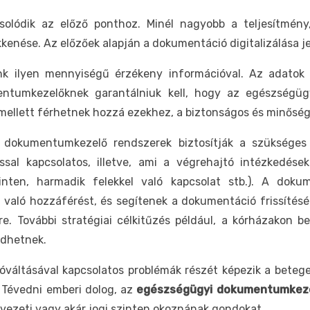
csolódik az előző ponthoz. Minél nagyobb a teljesítmén
kenése. Az előzőek alapján a dokumentáció digitalizálása j
unk ilyen mennyiségű érzékeny információval. Az adatok
mentumkezelőknek garantálniuk kell, hogy az egészség
 mellett férhetnek hozzá ezekhez, a biztonságos és minőség
 dokumentumkezelő rendszerek biztosítják a szükséges 
l kapcsolatos, illetve, ami a végrehajtó intézkedések
szinten, harmadik felekkel való kapcsolat stb.). A dok
 való hozzáférést, és segítenek a dokumentáció frissítéséb
re. További stratégiai célkitűzés például, a kórházakon
edhetnek.
váltásával kapcsolatos problémák részét képezik a beteg
 Tévedni emberi dolog, az
egészségügyi dokumentumkeze
rvezeti vagy akár jogi szinten okoznának gondokat.