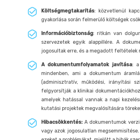
Költségmegtakarítás
: közvetlenül kap
gyakorlása során felmerülő költségek csök
Információbiztonság
: ritkán van dolg
szervezetek egyik alappillére. A doku
jogosultak erre, és a megadott feltételek
A dokumentumfolyamatok javítása
: a
mindenben, ami a dokumentum áramlássa
(adminisztratív, működési, irányítási 
felgyorsítják a klinikai dokumentációkhoz
amelyek hatással vannak a napi kezelés
kutatási projektek megvalósítására törek
Hibacsökkentés:
A dokumentumok verzió
vagy azok jogosulatlan megsemmisítése.
ezeket a problémákat, mielőtt a hibák sze