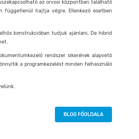
sszekapcsolható az orvosi központban található
en függetlenül hajtja végre. Ellenkező esetben
elhős konstrukcióban tudjuk ajánlani. De hibrid
het.
okumentumkezelő rendszer sikerének alapvető
könnyítik a programkezelést minden felhasználó
velünk.
BLOG FŐOLDALA