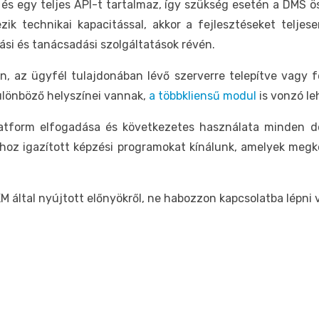
és egy teljes API-t tartalmaz, így szükség esetén a DMS ö
ik technikai kapacitással, akkor a fejlesztéseket teljes
i és tanácsadási szolgáltatások révén.
an, az ügyfél tulajdonában lévő szerverre telepítve vagy f
különböző helyszínei vannak,
a többkliensű modul
is vonzó le
latform elfogadása és következetes használata minden d
hoz igazított képzési programokat kínálunk, amelyek meg
 által nyújtott előnyökről, ne habozzon kapcsolatba lépni 