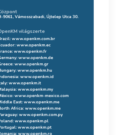
Központ
H-9061, Vámosszabadi, Újtelep Utca 30.
OpenKM világszerte
razil:
www.openkm.com.br
Ecuador:
www.openkm.ec
France:
www.openkm.fr
Germany:
www.openkm.de
Greece:
www.openkm.gr
Hungary:
www.openkm.hu
Indonesia:
www.openkm.id
taly:
www.openkm.it
Malaysia:
www.openkm.my
México:
www.openkm-mexico.com
Middle East:
www.openkm.me
North Africa:
www.openkm.me
Paraguay:
www.openkm.com.py
Poland:
www.openkm.pl
Portugal:
www.openkm.pt
Romania:
www.openkm.ro