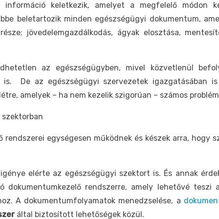
nformáció keletkezik, amelyet a megfelelő módon kell
 Ebbe beletartozik minden egészségügyi dokumentum, amely
része; jövedelemgazdálkodás, ágyak elosztása, mentesíté
hetetlen az egészségügyben, mivel közvetlenül befoly
 is. De az egészségügyi szervezetek igazgatásában is
re, amelyek – ha nem kezelik szigorúan – számos probléma
 szektorban
 rendszerei egységesen működnek és készek arra, hogy
 igénye elérte az egészségügyi szektort is. És annak érd
ó dokumentumkezelő rendszerre, amely lehetővé teszi 
óhoz. A dokumentumfolyamatok menedzselése, a
dokumentá
szer
által biztosított lehetőségek közül.