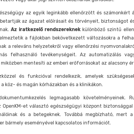
szségügy az egyik leginkább ellenőrzött és számonkért ág
tartják az ágazat előírásait és törvényeit, biztonságot és
ának.
Az iratkezelő rendszereknek
különböző szintű ellen
gyelmeztetik a fájlokban bekövetkezett változásokra a felh
nak a releváns helyzetekről vagy ellenőrzési nyomvonalakró
s felhasználó tevékenységeit. Az automatizálás vag
 miközben mentesíti az emberi erőforrásokat az alacsony ér
közzel és funkcióval rendelkezik, amelyek szükséges
 köz- és magán kórházakban és a klinikákon.
dokumentumkezelés legmagasabb követelményeinek. R
OpenKM-et választó egészségügyi központ biztonsággal tu
ználóinak és a betegeknek. Továbbá megbízható, mert 
er bármely eseményével kapcsolatos információt.