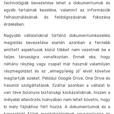
technológiák bevezetése lehet a dokumentumok és
egyéb tartalmak kezelése, valamint az információk
felhasználásának és feldolgozásának fokozása
érdekében.
Nagyobb vállalatoknál történő dokumentumkezelési
megoldás bevezetése esetén azonban a fentebb
említett aspektusok közül többet nem vezetnek be a
teljes társaságra vonatkozóan. Ennek oka, hogy
néhány részleg vagy csapat már használ valamilyen
részmegoldást és az „elmegy/elég jó” elvét követve
megtartják ezeket. Például Google Drive, One Drive és
hasonló szolgáltatások. Ezáltal azonban a vállalat ki
van téve bizonyos biztonsági kockázatoknak, hiszen a
mélyebb ellenőrzés hiányában nem lehet követni, hogy
ki mely fájlokhoz fért hozzá. A dokumentumok és a
kapcsolódó fájlok megtekintésének egyszerűsége és