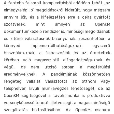
A fentebb felsorolt komplexitásból adódóan tehát „az
elmegy/elég jó” megoldásokról kiderült, hogy mégsem
annyira jók, és a kifejezetten erre a célra gyártott
szoftverek, mint amilyen az OpenKM
dokumentumkezelő rendszer is, minőségi megoldásnak
és kitűnő választásnak bizonyulnak, köszönhetően a
könnyed implementálhatóságuknak, egyszerű
használatuknak, a felhasználók és az érdekeltek
körében való magasszintű elfogadottságuknak és
végül, de nem utolsó sorban a megtérülési
eredményeiknek. A pandémiának köszönhetően
rengeteg vállalat választotta az otthoni vagy
telephelyen kívüli munkavégzés lehetőségét, de az
OpenKM segítségével a távoli munka is produktívvá
versenyképessé tehető, illetve segít a magas minőségű
szolgáltatás biztosításában. Az OpenKM csapata