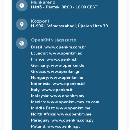
Munkarend
Hétfő - Péntek: 08:00 - 16:00 CEST
Központ
H-9061, Vámosszabadi, Újtelep Utca 30.
OpenKM világszerte
Brazil:
www.openkm.com.br
Ecuador:
www.openkm.ec
France:
www.openkm.fr
Germany:
www.openkm.de
Greece:
www.openkm.gr
Hungary:
www.openkm.hu
Indonesia:
www.openkm.id
Italy:
www.openkm.it
Malaysia:
www.openkm.my
México:
www.openkm-mexico.com
Middle East:
www.openkm.me
North Africa:
www.openkm.me
Paraguay:
www.openkm.com.py
Poland:
www.openkm.pl