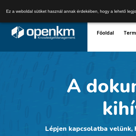
Telefonszám:
+36 20 449 0363
Email:
Ez a weboldal sütiket használ annak érdekében, hogy a lehető legj
Főoldal
Term
A doku
kih
Lépjen kapcsolatba velünk,