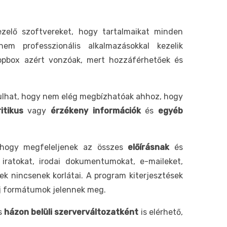
elő szoftvereket, hogy tartalmaikat minden
em professzionális alkalmazásokkal kezelik
opbox azért vonzóak, mert hozzáférhetőek és
dulhat, hogy nem elég megbízhatóak ahhoz, hogy
ritikus
vagy
érzékeny információk
és
egyéb
 hogy megfeleljenek az összes
előírásnak
és
iratokat, irodai dokumentumokat, e-maileket,
ek nincsenek korlátai. A program kiterjesztések
 új formátumok jelennek meg.
s
házon belüli szerverváltozatként
is elérhető,