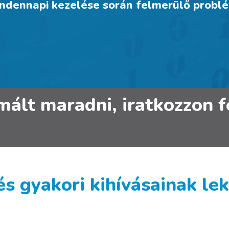
dennapi kezelése során felmerülő probl
rmált maradni, iratkozzon
 gyakori kihívásainak le