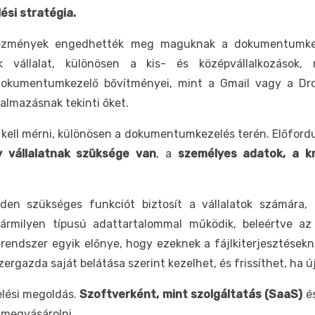
si stratégia.
tézmények engedhették meg maguknak a dokumentumkez
 vállalat, különösen a kis- és középvállalkozások, n
dokumentumkezelő bővítményei, mint a Gmail vagy a Dr
almazásnak tekinti őket.
l kell mérni, különösen a dokumentumkezelés terén. Előfor
y vállalatnak szüksége van
, a
személyes adatok, a k
n szükséges funkciót biztosít a vállalatok számára,
ármilyen típusú adattartalommal működik, beleértve az 
rendszer egyik előnye, hogy ezeknek a fájlkiterjesztésekn
szergazda saját belátása szerint kezelhet, és frissíthet, ha
lési megoldás.
Szoftverként, mint
szolgáltatás (SaaS)
é
l megvásárolni.