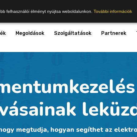
obb felhasználói élményt nyújtsa weboldalunkon.
További információk
ék
Megoldások
Szolgáltatások
Partnerek
mentumkezelés 
ívásainak leküz
 hogy megtudja, hogyan segíthet az elekt