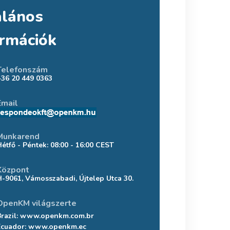
alános
ormációk
Telefonszám
+36 20 449 0363
Email
Munkarend
Hétfő - Péntek: 08:00 - 16:00 CEST
Központ
H-9061, Vámosszabadi, Újtelep Utca 30.
OpenKM világszerte
razil:
www.openkm.com.br
Ecuador:
www.openkm.ec