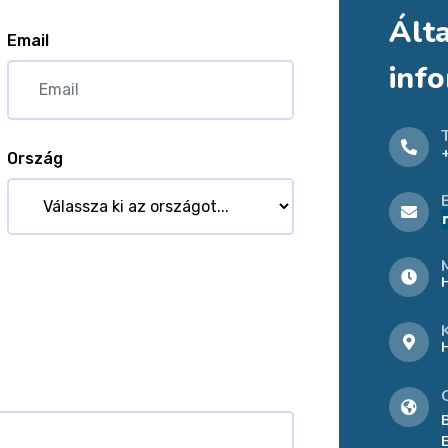
Ált
Email
inf
Ország
B