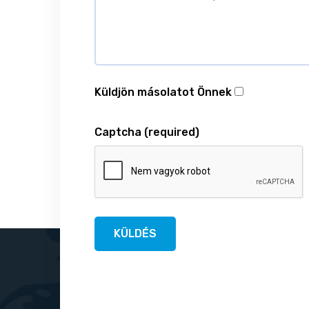
Küldjön másolatot Önnek
Captcha
(required)
KÜLDÉS