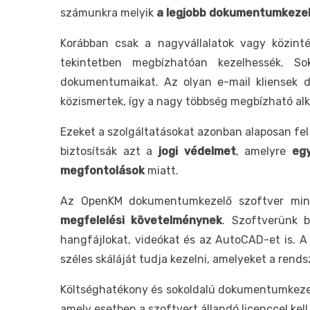
számunkra melyik
a legjobb dokumentumkezelé
Korábban csak a nagyvállalatok vagy közin
tekintetben megbízhatóan kezelhessék. Sok
dokumentumaikat. Az olyan e-mail kliensek 
közismertek, így a nagy többség megbízható alk
Ezeket a szolgáltatásokat azonban alaposan fe
biztosítsák azt a
jogi védelmet
, amelyre
eg
megfontolások
miatt.
Az OpenKM dokumentumkezelő szoftver minde
megfelelési követelménynek
. Szoftverünk b
hangfájlokat, videókat és az AutoCAD-et is. A 
széles skáláját tudja kezelni, amelyeket a rend
Költséghatékony és sokoldalú dokumentumkeze
amely esetben a szoftvert állandó licenccel kel