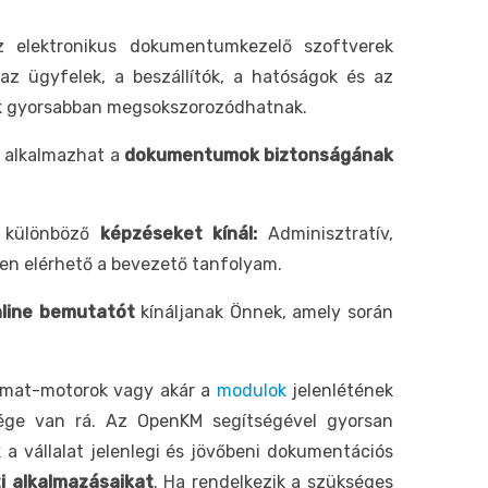
az elektronikus dokumentumkezelő szoftverek
az ügyfelek, a beszállítók, a hatóságok és az
ák gyorsabban megsokszorozódhatnak.
t alkalmazhat a
dokumentumok biztonságának
n különböző
képzéseket kínál:
Adminisztratív,
en elérhető a bevezető tanfolyam.
nline bemutatót
kínáljanak Önnek, amely során
amat-motorok vagy akár a
modulok
jelenlétének
sége van rá. Az OpenKM segítségével gyorsan
a vállalat jelenlegi és jövőbeni dokumentációs
ti alkalmazásaikat
. Ha rendelkezik a szükséges