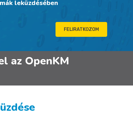
émák leküzdésében
FELIRATKOZOM
 fel az OpenKM
küzdése