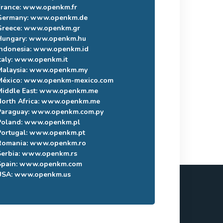
France:
www.openkm.fr
Germany:
www.openkm.de
Greece:
www.openkm.gr
Hungary:
www.openkm.hu
Indonesia:
www.openkm.id
taly:
www.openkm.it
Malaysia:
www.openkm.my
México:
www.openkm-mexico.com
Middle East:
www.openkm.me
North Africa:
www.openkm.me
Paraguay:
www.openkm.com.py
Poland:
www.openkm.pl
Portugal:
www.openkm.pt
Romania:
www.openkm.ro
Serbia:
www.openkm.rs
Spain:
www.openkm.com
USA:
www.openkm.us