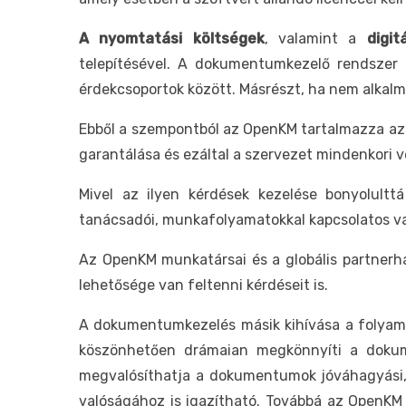
A nyomtatási költségek
, valamint a
digi
telepítésével. A dokumentumkezelő rendszer
érdekcsoportok között. Másrészt, ha nem alka
Ebből a szempontból az OpenKM tartalmazza azok
garantálása és ezáltal a szervezet mindenkori 
Mivel az ilyen kérdések kezelése bonyolult
tanácsadói, munkafolyamatokkal kapcsolatos v
Az OpenKM munkatársai és a globális partnerhá
lehetősége van feltenni kérdéseit is.
A dokumentumkezelés másik kihívása a folya
köszönhetően drámaian megkönnyíti a dokume
megvalósíthatja a dokumentumok jóváhagyási, f
valóságához is igazítható. Továbbá az OpenKM