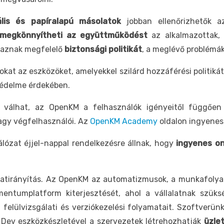
tális és papíralapú másolatok
jobban ellenőrizhetők 
megkönnyítheti az együttműködést
az alkalmazottak, 
lmaznak megfelelő
biztonsági politikát
, a meglévő problém
at az eszközöket, amelyekkel szilárd hozzáférési politiká
védelme érdekében.
tá válhat, az OpenKM a felhasználók igényeitől függőe
agy végfelhasználói. Az
OpenKM Academy
oldalon ingyenes
lózat éjjel-nappal rendelkezésre állnak, hogy
ingyenes o
matirányítás. Az OpenKM az automatizmusok, a munkafoly
ntumplatform kiterjesztését, ahol a vállalatnak szük
elülvizsgálati és verziókezelési folyamatait. Szoftverünk 
 Dev eszközkészletével a szervezetek létrehozhatják
üzle