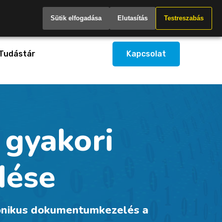
Hungary
Sütik elfogadása
Elutasítás
Testreszabás
Tudástár
Kapcsolat
gyakori
dése
ronikus dokumentumkezelés a