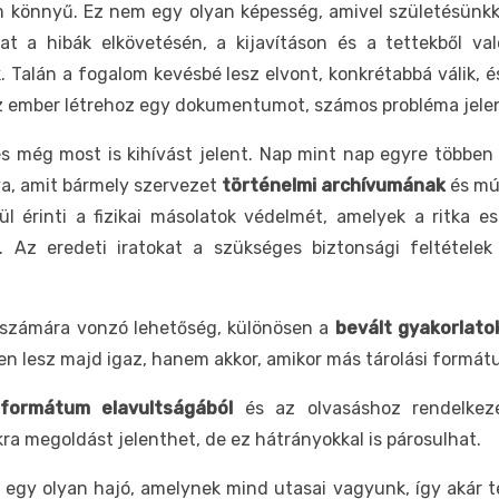
 könnyű. Ez nem egy olyan képesség, amivel születésünkkor
t a hibák elkövetésén, a kijavításon és a tettekből val
k. Talán a fogalom kevésbé lesz elvont, konkrétabbá válik
 az ember létrehoz egy dokumentumot, számos probléma jele
s még most is kihívást jelent. Nap mint nap egyre többen
va, amit bármely szervezet
történelmi archívumának
és múl
érinti a fizikai másolatok védelmét, amelyek a ritka es
Az eredeti iratokat a szükséges biztonsági feltételek
t számára vonzó lehetőség, különösen a
bevált gyakorlato
n lesz majd igaz, hanem akkor, amikor más tárolási formát
formátum elavultságából
és az olvasáshoz rendelkezés
ra megoldást jelenthet, de ez hátrányokkal is párosulhat.
 egy olyan hajó, amelynek mind utasai vagyunk, így akár te