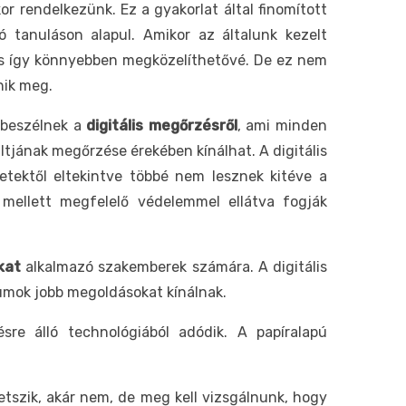
 rendelkezünk. Ez a gyakorlat által finomított
ó tanuláson alapul. Amikor az általunk kezelt
, és így könnyebben megközelíthetővé. De ez nem
nik meg.
 beszélnek a
digitális megőrzésről
, ami minden
tjának megőrzése érekében kínálhat. A digitális
etektől eltekintve többé nem lesznek kitéve a
 mellett megfelelő védelemmel ellátva fogják
kat
alkalmazó szakemberek számára. A digitális
umok jobb megoldásokat kínálnak.
re álló technológiából adódik. A papíralapú
tszik, akár nem, de meg kell vizsgálnunk, hogy