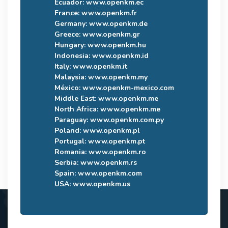
Ecuador:
www.openkm.ec
France:
www.openkm.fr
Germany:
www.openkm.de
Greece:
www.openkm.gr
Hungary:
www.openkm.hu
Indonesia:
www.openkm.id
Italy:
www.openkm.it
Malaysia:
www.openkm.my
México:
www.openkm-mexico.com
Middle East:
www.openkm.me
North Africa:
www.openkm.me
Paraguay:
www.openkm.com.py
Poland:
www.openkm.pl
Portugal:
www.openkm.pt
Romania:
www.openkm.ro
Serbia:
www.openkm.rs
Spain:
www.openkm.com
USA:
www.openkm.us