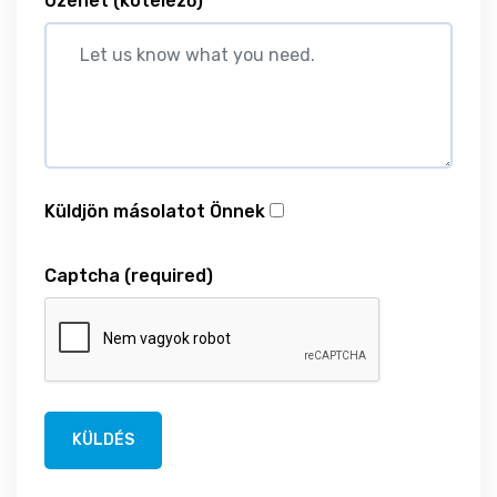
Üzenet
(kötelező)
Küldjön másolatot Önnek
Captcha
(required)
KÜLDÉS