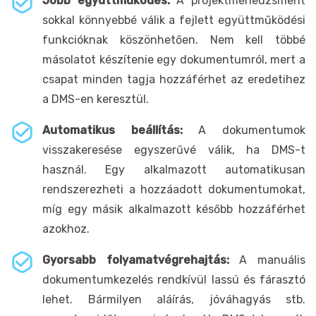
Jobb együttműködés:
A projektmenedzsment
sokkal könnyebbé válik a fejlett együttműködési
funkcióknak köszönhetően. Nem kell többé
másolatot készítenie egy dokumentumról, mert a
csapat minden tagja hozzáférhet az eredetihez
a DMS-en keresztül.
Automatikus beállítás:
A dokumentumok
visszakeresése egyszerűvé válik, ha DMS-t
használ. Egy alkalmazott automatikusan
rendszerezheti a hozzáadott dokumentumokat,
míg egy másik alkalmazott később hozzáférhet
azokhoz.
Gyorsabb folyamatvégrehajtás:
A manuális
dokumentumkezelés rendkívül lassú és fárasztó
lehet. Bármilyen aláírás, jóváhagyás stb.