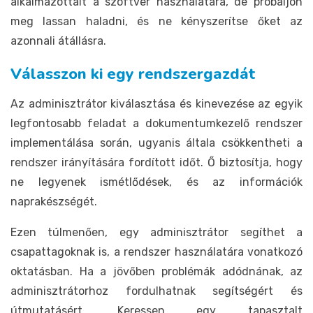
alkalmazottait a szoftver használatára, de próbáljon
meg lassan haladni, és ne kényszerítse őket az
azonnali átállásra.
Válasszon ki egy rendszergazdát
Az adminisztrátor kiválasztása és kinevezése az egyik
legfontosabb feladat a dokumentumkezelő rendszer
implementálása során, ugyanis általa csökkentheti a
rendszer irányítására fordított időt. Ő biztosítja, hogy
ne legyenek ismétlődések, és az információk
naprakészségét.
Ezen túlmenően, egy adminisztrátor segíthet a
csapattagoknak is, a rendszer használatára vonatkozó
oktatásban. Ha a jövőben problémák adódnának, az
adminisztrátorhoz fordulhatnak segítségért és
útmutatásért. Keressen egy tapasztalt